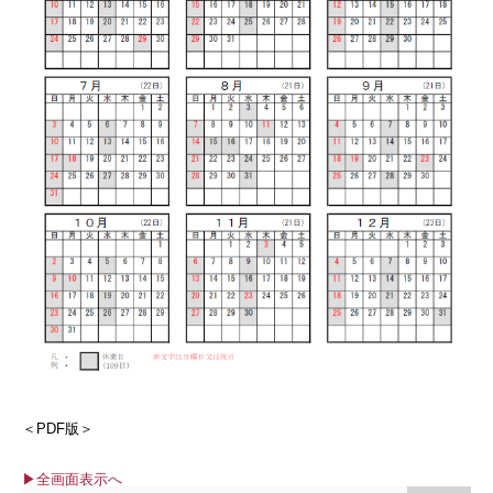
＜PDF版＞
▶全画面表示へ
Skip