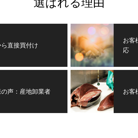
選ばれる理由
お客
から直接買付け
応
様の声：産地卸業者
お客