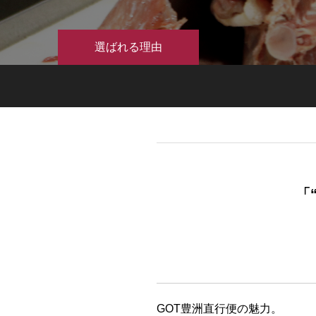
選ばれる理由
「
GOT豊洲直行便の魅力。