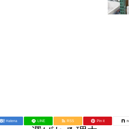
Hatena
LINE
RSS
Pin it
n