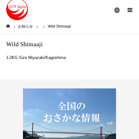
メニュー
お知らせ
Wild Shimaaji
ホーム
Wild Shimaaji
1-2KG Size Miyazaki/Kagoshima