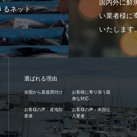
国内外に鮮
きるネット
い業者様に
いたします
選ばれる理由
全国から直接買付け
お客様に寄り添う親
身な対応
お客様の声：産地卸
お客様の声：米国仕
業者
入業者