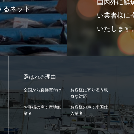
国内外に鮮
きるネット
い業者様に
いたします
選ばれる理由
全国から直接買付け
お客様に寄り添う親
身な対応
お客様の声：産地卸
お客様の声：米国仕
業者
入業者