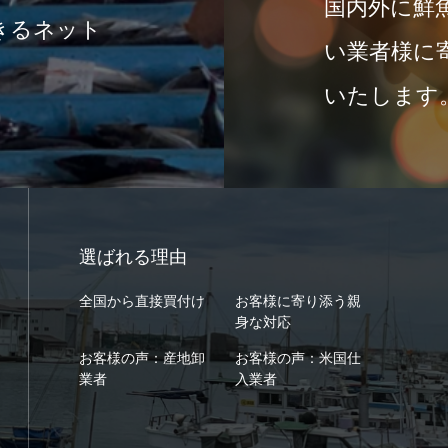
国内外に鮮
きるネット
い業者様に
いたします
選ばれる理由
全国から直接買付け
お客様に寄り添う親
身な対応
お客様の声：産地卸
お客様の声：米国仕
業者
入業者