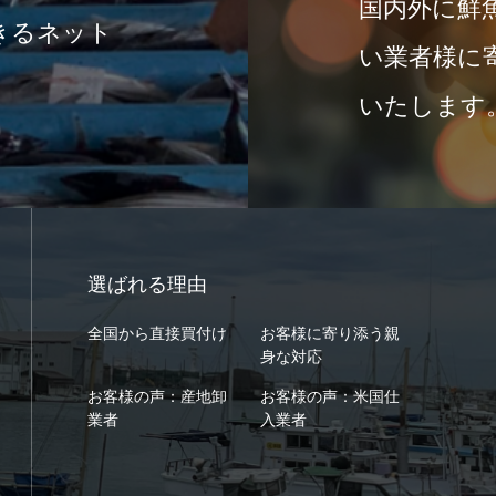
国内外に鮮
きるネット
い業者様に
いたします
選ばれる理由
全国から直接買付け
お客様に寄り添う親
身な対応
お客様の声：産地卸
お客様の声：米国仕
業者
入業者