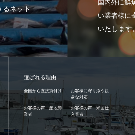
国内外に鮮
きるネット
い業者様に
いたします
選ばれる理由
全国から直接買付け
お客様に寄り添う親
身な対応
お客様の声：産地卸
お客様の声：米国仕
業者
入業者