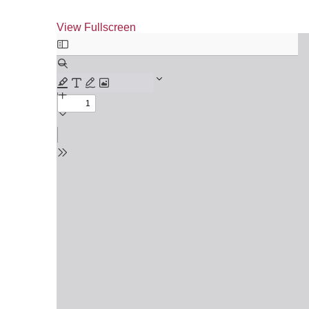
View Fullscreen
Skip
to
PDF
content