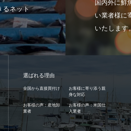
国内外に鮮
きるネット
い業者様に
いたします
選ばれる理由
全国から直接買付け
お客様に寄り添う親
身な対応
お客様の声：産地卸
お客様の声：米国仕
業者
入業者