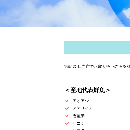
宮崎県 日向市でお取り扱いのある
＜産地代表鮮魚＞
アオアジ
アオリイカ
石垣鯛
サゴシ