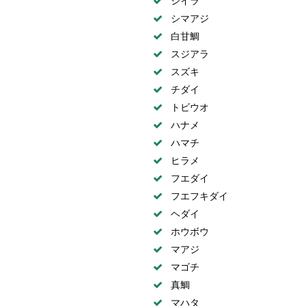
シイラ
シマアジ
白甘鯛
スジアラ
スズキ
チダイ
トビウオ
ハナメ
ハマチ
ヒラメ
フエダイ
フエフキダイ
ヘダイ
ホウボウ
マアジ
マゴチ
真鯛
マハタ