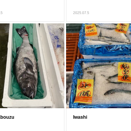
.5
2025.07.5
abouzu
Iwashi