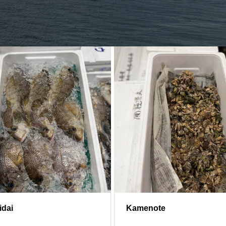
idai
Kamenote