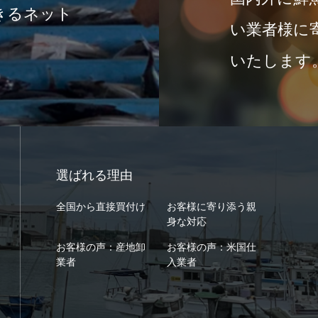
きるネット
い業者様に
いたします
選ばれる理由
全国から直接買付け
お客様に寄り添う親
身な対応
お客様の声：産地卸
お客様の声：米国仕
業者
入業者